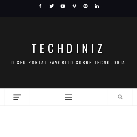
Skip
Facebook
Twitter
Youtube
Vimeo
Pinterest
LinkedIn
to
content
TECHDINIZ
O SEU PORTAL FAVORITO SOBRE TECNOLOGIA
Primary
Menu